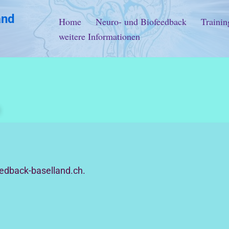
and
Home
Neuro- und Biofeedback
Trainin
weitere Informationen
eedback-baselland.ch.