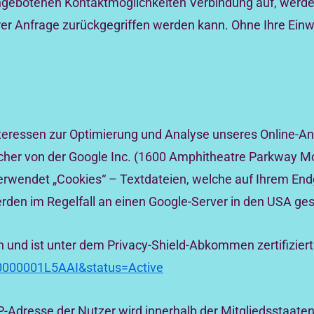
angebotenen Kontaktmöglichkeiten Verbindung auf, werde
rer Anfrage zurückgegriffen werden kann. Ohne Ihre Einw
teressen zur Optimierung und Analyse unseres Online-An
welcher von der Google Inc. (1600 Amphitheatre Parkway 
verwendet „Cookies“ – Textdateien, welche auf Ihrem En
den im Regelfall an einen Google-Server in den USA ges
 und ist unter dem Privacy-Shield-Abkommen zertifiziert
000000001L5AAI&status=Active
IP-Adresse der Nutzer wird innerhalb der Mitgliedsstaate